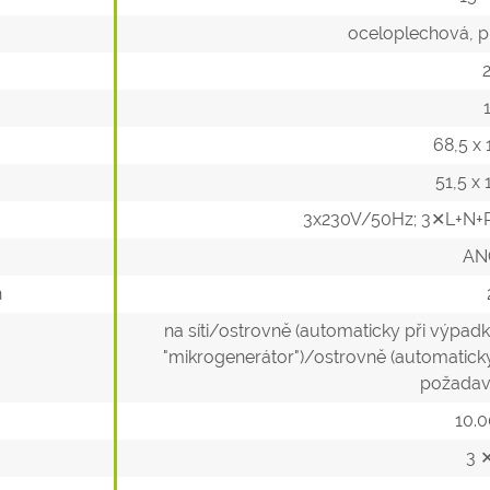
oceloplechová, pr
68,5 x
51,5 x
3x230V/50Hz; 3✕L+N+P
AN
h
na síti/ostrovně (automaticky při výpadku
"mikrogenerátor")/ostrovně (automaticky p
požadav
10.0
3 