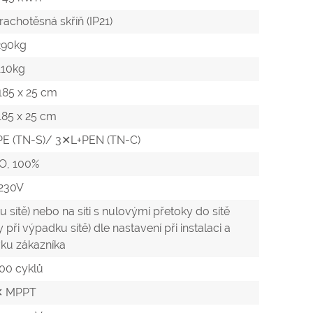
achotěsná skříň (IP21)
290kg
110kg
 185 x 25 cm
 185 x 25 cm
E (TN-S)/ 3✕L+PEN (TN-C)
O, 100%
230V
 sítě) nebo na síti s nulovými přetoky do sítě
ři výpadku sítě) dle nastavení při instalaci a
ku zákazníka
00 cyklů
✕ MPPT