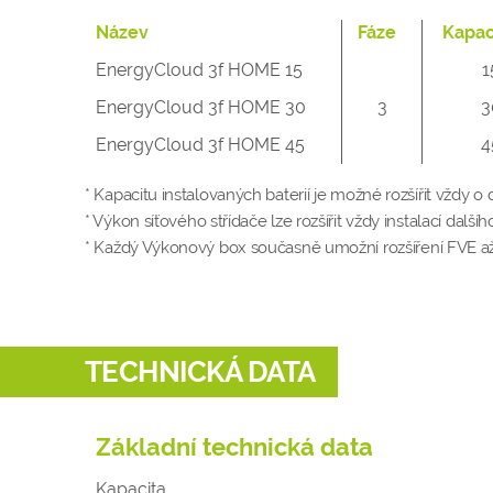
Název
Fáze
Kapac
EnergyCloud 3f HOME 15
1
EnergyCloud 3f HOME 30
3
3
EnergyCloud 3f HOME 45
4
* Kapacitu instalovaných baterií je možné rozšířit vždy
* Výkon síťového střídače lze rozšířit vždy instalací dal
* Každý Výkonový box současně umožní rozšíření FVE až o
TECHNICKÁ DATA
Základní technická data
Kapacita