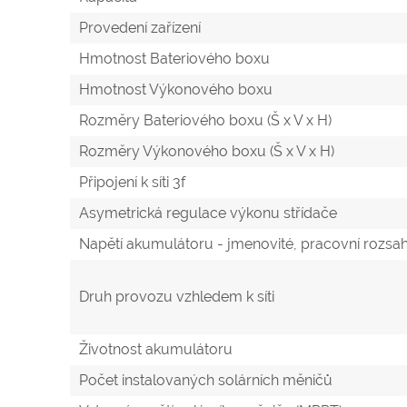
Provedení zařízení
Hmotnost Bateriového boxu
Hmotnost Výkonového boxu
Rozměry Bateriového boxu (Š x V x H)
Rozměry Výkonového boxu (Š x V x H)
Připojení k síti 3f
Asymetrická regulace výkonu střídače
Napětí akumulátoru - jmenovité, pracovní rozsa
Druh provozu vzhledem k síti
Životnost akumulátoru
Počet instalovaných solárních měničů