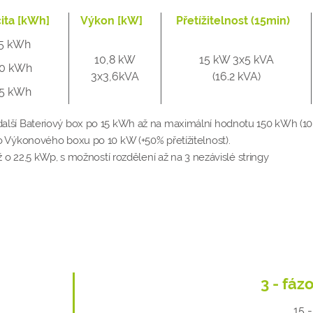
ita [kWh]
Výkon [kW]
Přetížitelnost (15min)
5 kWh
10,8 kW
15 kW 3x5 kVA
0 kWh
3x3,6kVA
(16.2 kVA)
5 kWh
 o další Bateriový box po 15 kWh až na maximální hodnotu 150 kWh (10
šího Výkonového boxu po 10 kW (+50% přetížitelnost).
 22,5 kWp, s možností rozdělení až na 3 nezávislé stringy
3 - fáz
15 