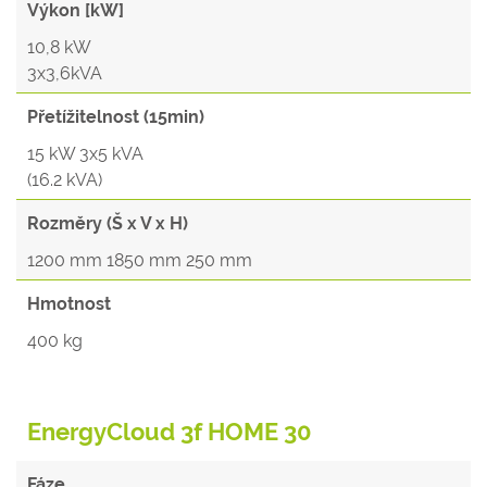
Výkon [kW]
10,8 kW
3x3,6kVA
Přetížitelnost (15min)
15 kW 3x5 kVA
(16.2 kVA)
Rozměry (Š x V x H)
1200 mm 1850 mm 250 mm
Hmotnost
400 kg
EnergyCloud 3f HOME 30
Fáze