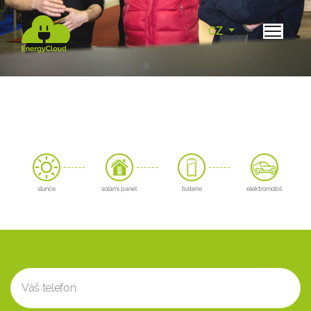
CZ
slunce
solární panel
baterie
elektromobil