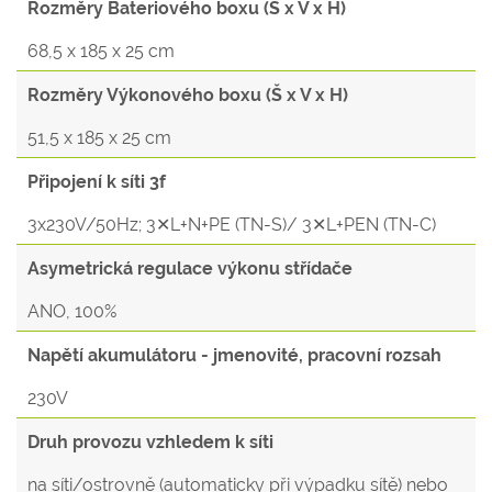
Rozměry Bateriového boxu (Š x V x H)
68,5 x 185 x 25 cm
Rozměry Výkonového boxu (Š x V x H)
51,5 x 185 x 25 cm
Připojení k síti 3f
3x230V/50Hz; 3✕L+N+PE (TN-S)/ 3✕L+PEN (TN-C)
Asymetrická regulace výkonu střídače
ANO, 100%
Napětí akumulátoru - jmenovité, pracovní rozsah
230V
Druh provozu vzhledem k síti
na síti/ostrovně (automaticky při výpadku sítě) nebo