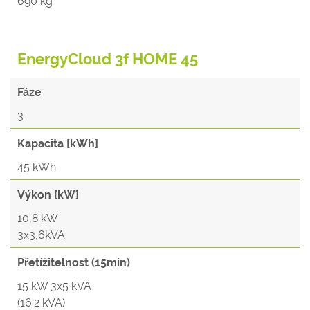
690 kg
EnergyCloud 3f HOME 45
Fáze
3
Kapacita [kWh]
45 kWh
Výkon [kW]
10,8 kW
3x3,6kVA
Přetížitelnost (15min)
15 kW 3x5 kVA
(16.2 kVA)