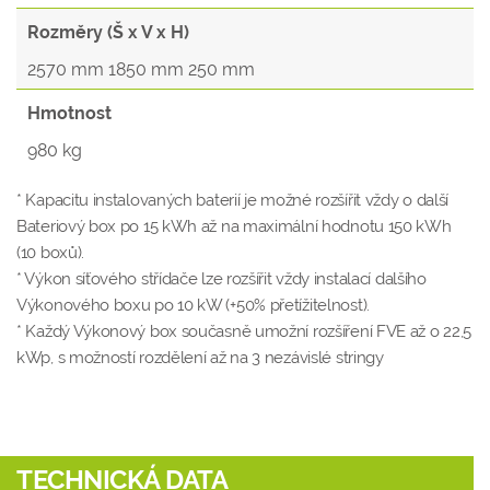
Rozměry (Š x V x H)
2570 mm 1850 mm 250 mm
Hmotnost
980 kg
* Kapacitu instalovaných baterií je možné rozšířit vždy o další
Bateriový box po 15 kWh až na maximální hodnotu 150 kWh
(10 boxů).
* Výkon síťového střídače lze rozšířit vždy instalací dalšího
Výkonového boxu po 10 kW (+50% přetížitelnost).
* Každý Výkonový box současně umožní rozšíření FVE až o 22,5
kWp, s možností rozdělení až na 3 nezávislé stringy
TECHNICKÁ DATA