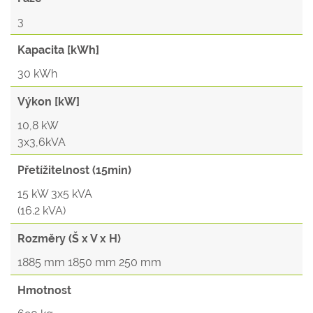
3
Kapacita [kWh]
30 kWh
Výkon [kW]
10,8 kW
3x3,6kVA
Přetížitelnost (15min)
15 kW 3x5 kVA
(16.2 kVA)
Rozměry (Š x V x H)
1885 mm 1850 mm 250 mm
Hmotnost