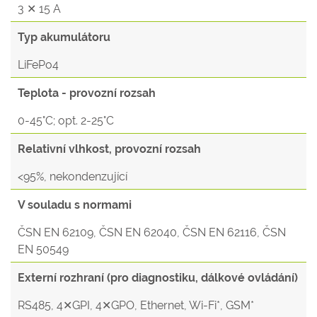
3 ✕ 15 A
Typ akumulátoru
LiFePo4
Teplota - provozní rozsah
0-45°C; opt. 2-25°C
Relativní vlhkost, provozní rozsah
<95%, nekondenzující
V souladu s normami
ČSN EN 62109, ČSN EN 62040, ČSN EN 62116, ČSN
EN 50549
Externí rozhraní (pro diagnostiku, dálkové ovládání)
RS485, 4✕GPI, 4✕GPO, Ethernet, Wi-Fi*, GSM*