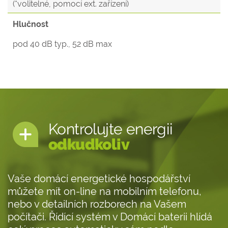
(*volitelné, pomocí ext. zařízení)
Hlučnost
pod 40 dB typ., 52 dB max
Kontrolujte energii
odkudkoliv
Vaše domácí energetické hospodářství
můžete mít on-line na mobilním telefonu,
nebo v detailních rozborech na Vašem
počítači. Řídící systém v Domácí baterii hlídá