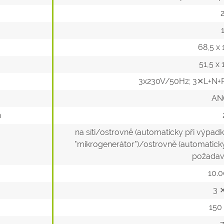
68,5 x
51,5 x
3x230V/50Hz; 3✕L+N+P
AN
h
na síti/ostrovně (automaticky při výpadku
"mikrogenerátor")/ostrovně (automaticky p
požadav
10.0
3 
150 