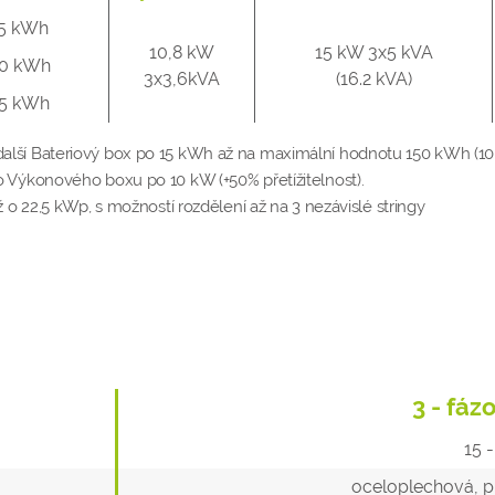
5 kWh
10,8 kW
15 kW 3x5 kVA
0 kWh
3x3,6kVA
(16.2 kVA)
5 kWh
 o další Bateriový box po 15 kWh až na maximální hodnotu 150 kWh (10
šího Výkonového boxu po 10 kW (+50% přetížitelnost).
 22,5 kWp, s možností rozdělení až na 3 nezávislé stringy
3 - fáz
15 
oceloplechová, pr