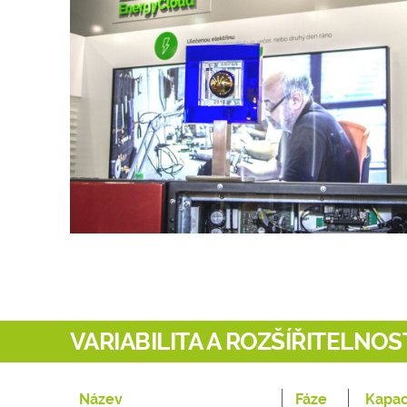
VARIABILITA A ROZŠÍŘITELNOS
Název
Fáze
Kapac