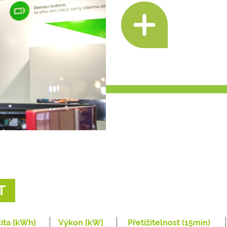
T
ita [kWh]
Výkon [kW]
Přetížitelnost (15min)