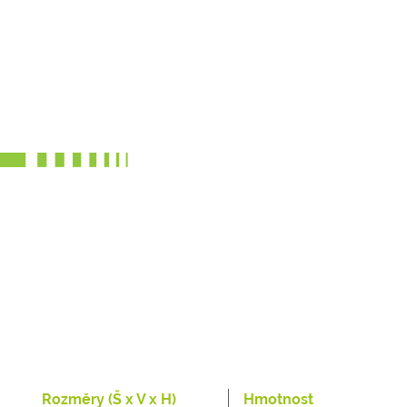
Rozměry (Š x V x H)
Hmotnost