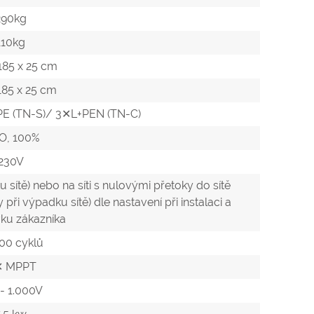
290kg
110kg
 185 x 25 cm
 185 x 25 cm
E (TN-S)/ 3✕L+PEN (TN-C)
O, 100%
230V
 sítě) nebo na síti s nulovými přetoky do sítě
ři výpadku sítě) dle nastavení při instalaci a
ku zákazníka
00 cyklů
✕ MPPT
- 1.000V