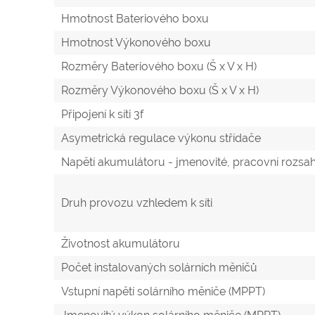
Hmotnost Bateriového boxu
Hmotnost Výkonového boxu
Rozměry Bateriového boxu (Š x V x H)
Rozměry Výkonového boxu (Š x V x H)
Připojení k síti 3f
Asymetrická regulace výkonu střídače
Napětí akumulátoru - jmenovité, pracovní rozsa
Druh provozu vzhledem k síti
Životnost akumulátoru
Počet instalovaných solárních měničů
Vstupní napětí solárního měniče (MPPT)