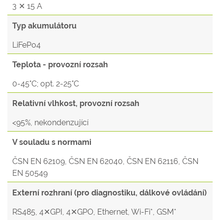
3 ✕ 15 A
Typ akumulátoru
LiFePo4
Teplota - provozní rozsah
0-45°C; opt. 2-25°C
Relativní vlhkost, provozní rozsah
<95%, nekondenzující
V souladu s normami
ČSN EN 62109, ČSN EN 62040, ČSN EN 62116, ČSN
EN 50549
Externí rozhraní (pro diagnostiku, dálkové ovládání)
RS485, 4✕GPI, 4✕GPO, Ethernet, Wi-Fi*, GSM*