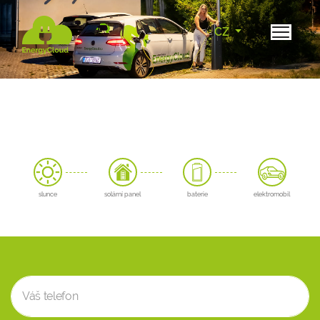
CZ
slunce
solární panel
baterie
elektromobil