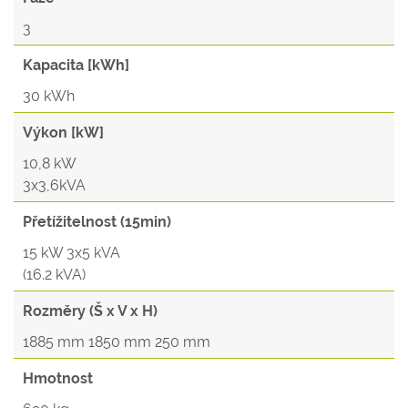
3
Kapacita [kWh]
30 kWh
Výkon [kW]
10,8 kW
3x3,6kVA
Přetížitelnost (15min)
15 kW 3x5 kVA
(16.2 kVA)
Rozměry (Š x V x H)
1885 mm 1850 mm 250 mm
Hmotnost