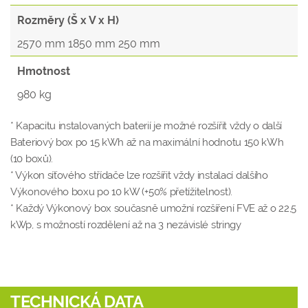
Rozměry (Š x V x H)
2570 mm 1850 mm 250 mm
Hmotnost
980 kg
* Kapacitu instalovaných baterií je možné rozšířit vždy o další
Bateriový box po 15 kWh až na maximální hodnotu 150 kWh
(10 boxů).
* Výkon síťového střídače lze rozšířit vždy instalací dalšího
Výkonového boxu po 10 kW (+50% přetížitelnost).
* Každý Výkonový box současně umožní rozšíření FVE až o 22,5
kWp, s možností rozdělení až na 3 nezávislé stringy
TECHNICKÁ DATA