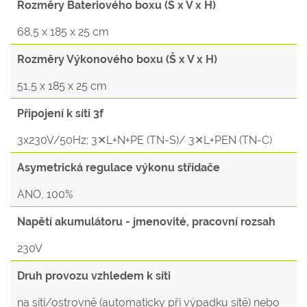
Rozměry Bateriového boxu (Š x V x H)
68,5 x 185 x 25 cm
Rozměry Výkonového boxu (Š x V x H)
51,5 x 185 x 25 cm
Připojení k síti 3f
3x230V/50Hz; 3✕L+N+PE (TN-S)/ 3✕L+PEN (TN-C)
Asymetrická regulace výkonu střídače
ANO, 100%
Napětí akumulátoru - jmenovité, pracovní rozsah
230V
Druh provozu vzhledem k síti
na síti/ostrovně (automaticky při výpadku sítě) nebo