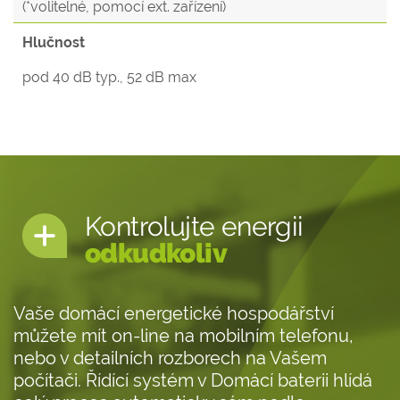
(*volitelné, pomocí ext. zařízení)
Hlučnost
pod 40 dB typ., 52 dB max
Kontrolujte energii
odkudkoliv
Vaše domácí energetické hospodářství
můžete mít on-line na mobilním telefonu,
nebo v detailních rozborech na Vašem
počítači. Řídící systém v Domácí baterii hlídá