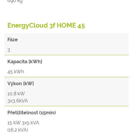
690 kg
EnergyCloud 3f HOME 45
Fáze
3
Kapacita [kWh]
45 kWh
Výkon [kW]
10,8 kW
3x3,6kVA
Přetížitelnost (15min)
15 kW 3x5 kVA
(16.2 kVA)