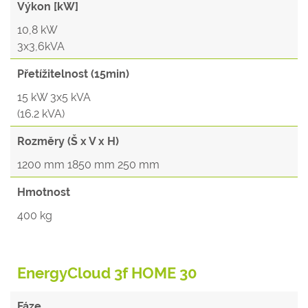
Výkon [kW]
10,8 kW
3x3,6kVA
Přetížitelnost (15min)
15 kW 3x5 kVA
(16.2 kVA)
Rozměry (Š x V x H)
1200 mm 1850 mm 250 mm
Hmotnost
400 kg
EnergyCloud 3f HOME 30
Fáze