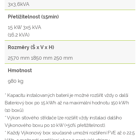
3x3,6kVA
Přetížitelnost (15min)
15 kW 3x5 kVA
(16.2 kVA)
Rozměry (Š x V x H)
2570 mm 1850 mm 250 mm
Hmotnost
980 kg
* Kapacitu instalovaných baterií je možné rozšířit vždy o další
Bateriový box po 15 kWh až na maximální hodnotu 150 kWh
(10 boxů).
* Výkon síťového střídače lze rozšířit vždy instalací dalšího
Výkonového boxu po 10 kW (+50% přetížitelnost).
* Každý Výkonový box současně umožní rozšíření FVE až o 22,5