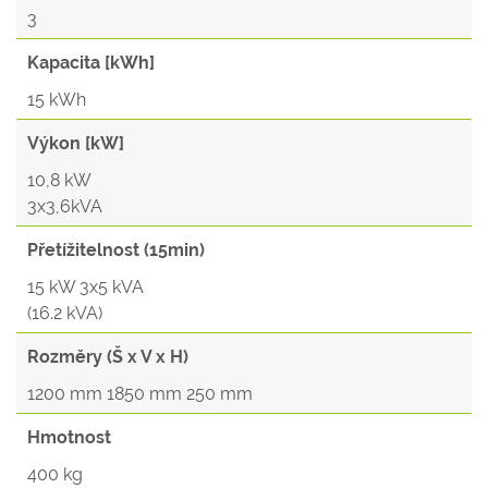
3
Kapacita [kWh]
15 kWh
Výkon [kW]
10,8 kW
3x3,6kVA
Přetížitelnost (15min)
15 kW 3x5 kVA
(16.2 kVA)
Rozměry (Š x V x H)
1200 mm 1850 mm 250 mm
Hmotnost
400 kg