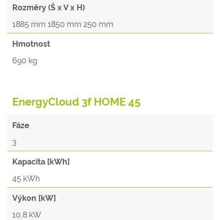
Rozměry (Š x V x H)
1885 mm 1850 mm 250 mm
Hmotnost
690 kg
EnergyCloud 3f HOME 45
Fáze
3
Kapacita [kWh]
45 kWh
Výkon [kW]
10,8 kW