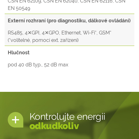
ČSN EN 62109, ČSN EN 62040, ČSN EN 62116, ČSN
EN 50549
Externí rozhraní (pro diagnostiku, dálkové ovládání)
RS485, 4✕GPI, 4✕GPO, Ethernet, Wi-Fi*, GSM*
(*volitelné, pomocí ext. zařízení)
Hlučnost
pod 40 dB typ., 52 dB max
Kontrolujte energii
odkudkoliv