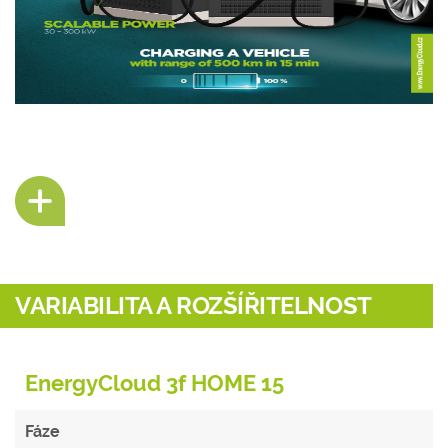
VARIABILITA A ROZŠÍŘITELNOST
EnergyCloud 3f HOME 15
Fáze