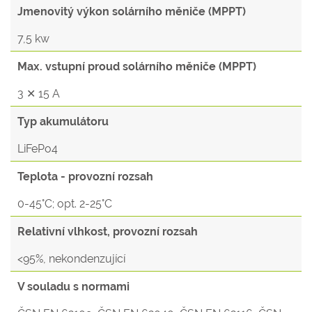
Jmenovitý výkon solárního měniče (MPPT)
7,5 kw
Max. vstupní proud solárního měniče (MPPT)
3 ✕ 15 A
Typ akumulátoru
LiFePo4
Teplota - provozní rozsah
0-45°C; opt. 2-25°C
Relativní vlhkost, provozní rozsah
<95%, nekondenzující
V souladu s normami