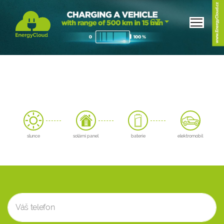
CZ
slunce
solární panel
baterie
elektromobil