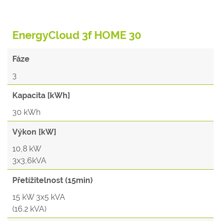
EnergyCloud 3f HOME 30
Fáze
3
Kapacita [kWh]
30 kWh
Výkon [kW]
10,8 kW
3x3,6kVA
Přetížitelnost (15min)
15 kW 3x5 kVA
(16.2 kVA)