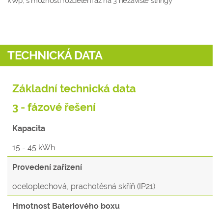
kWp, s možností rozdělení až na 3 nezávislé stringy
TECHNICKÁ DATA
Základní technická data
3 - fázové řešení
Kapacita
15 - 45 kWh
Provedení zařízení
oceloplechová, prachotěsná skříň (IP21)
Hmotnost Bateriového boxu