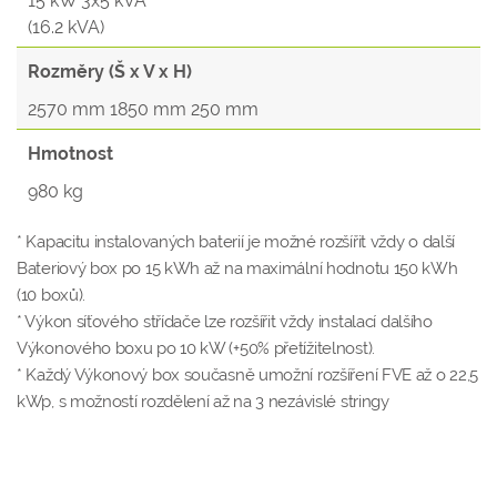
15 kW 3x5 kVA
(16.2 kVA)
Rozměry (Š x V x H)
2570 mm 1850 mm 250 mm
Hmotnost
980 kg
* Kapacitu instalovaných baterií je možné rozšířit vždy o další
Bateriový box po 15 kWh až na maximální hodnotu 150 kWh
(10 boxů).
* Výkon síťového střídače lze rozšířit vždy instalací dalšího
Výkonového boxu po 10 kW (+50% přetížitelnost).
* Každý Výkonový box současně umožní rozšíření FVE až o 22,5
kWp, s možností rozdělení až na 3 nezávislé stringy