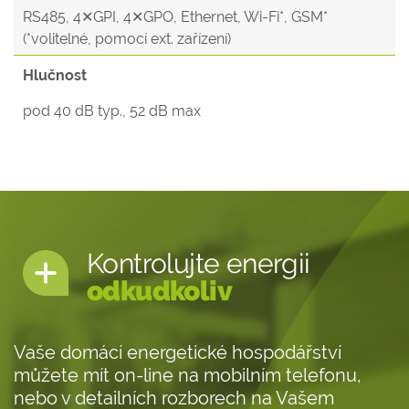
RS485, 4✕GPI, 4✕GPO, Ethernet, Wi-Fi*, GSM*
(*volitelné, pomocí ext. zařízení)
Hlučnost
pod 40 dB typ., 52 dB max
Kontrolujte energii
odkudkoliv
Vaše domácí energetické hospodářství
můžete mít on-line na mobilním telefonu,
nebo v detailních rozborech na Vašem