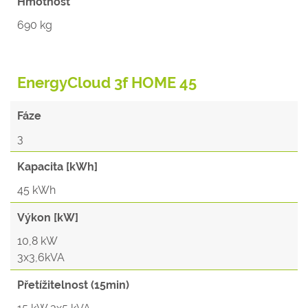
Hmotnost
690 kg
EnergyCloud 3f HOME 45
Fáze
3
Kapacita [kWh]
45 kWh
Výkon [kW]
10,8 kW
3x3,6kVA
Přetížitelnost (15min)