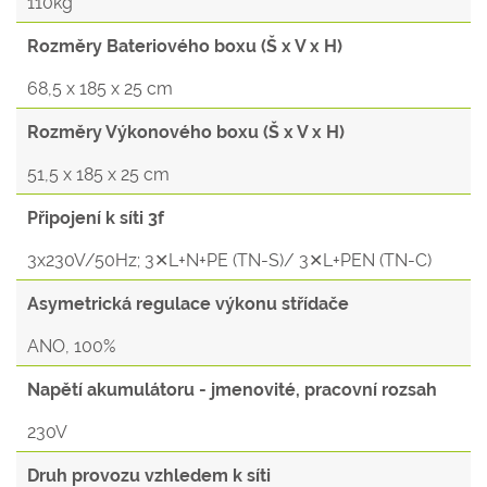
110kg
Rozměry Bateriového boxu (Š x V x H)
68,5 x 185 x 25 cm
Rozměry Výkonového boxu (Š x V x H)
51,5 x 185 x 25 cm
Připojení k síti 3f
3x230V/50Hz; 3✕L+N+PE (TN-S)/ 3✕L+PEN (TN-C)
Asymetrická regulace výkonu střídače
ANO, 100%
Napětí akumulátoru - jmenovité, pracovní rozsah
230V
Druh provozu vzhledem k síti