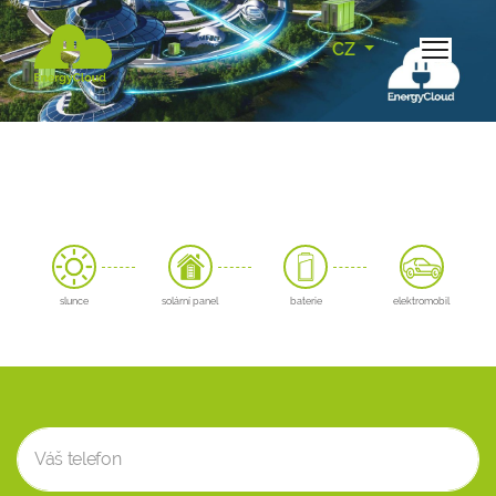
CZ
slunce
solární panel
baterie
elektromobil