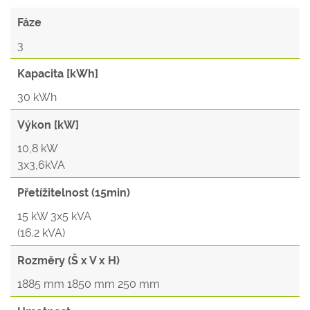
Fáze
3
Kapacita [kWh]
30 kWh
Výkon [kW]
10,8 kW
3x3,6kVA
Přetížitelnost (15min)
15 kW 3x5 kVA
(16.2 kVA)
Rozměry (Š x V x H)
1885 mm 1850 mm 250 mm