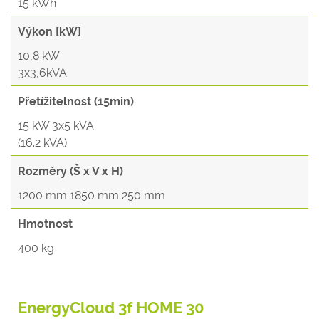
15 kWh
Výkon [kW]
10,8 kW
3x3,6kVA
Přetížitelnost (15min)
15 kW 3x5 kVA
(16.2 kVA)
Rozměry (Š x V x H)
1200 mm 1850 mm 250 mm
Hmotnost
400 kg
EnergyCloud 3f HOME 30