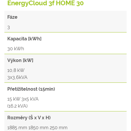
EnergyCloud 3f HOME 30
Fáze
3
Kapacita [kWh]
30 kWh
Výkon [kW]
10,8 kW
3x3,6kVA
Přetížitelnost (15min)
15 kW 3x5 kVA
(16.2 kVA)
Rozměry (Š x V x H)
1885 mm 1850 mm 250 mm