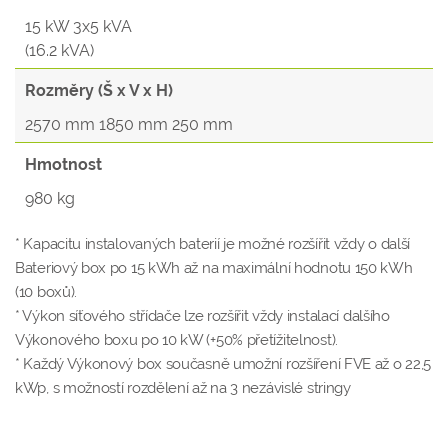
15 kW 3x5 kVA
(16.2 kVA)
Rozměry (Š x V x H)
2570 mm 1850 mm 250 mm
Hmotnost
980 kg
* Kapacitu instalovaných baterií je možné rozšířit vždy o další
Bateriový box po 15 kWh až na maximální hodnotu 150 kWh
(10 boxů).
* Výkon síťového střídače lze rozšířit vždy instalací dalšího
Výkonového boxu po 10 kW (+50% přetížitelnost).
* Každý Výkonový box současně umožní rozšíření FVE až o 22,5
kWp, s možností rozdělení až na 3 nezávislé stringy