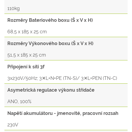
110kg
Rozměry Bateriového boxu (Š x V x H)
68,5 x 185 x 25 cm
Rozměry Výkonového boxu (Š x V x H)
51,5 x 185 x 25 cm
Připojení k síti 3f
3x230V/50Hz; 3✕L+N+PE (TN-S)/ 3✕L+PEN (TN-C)
Asymetrická regulace výkonu střídače
ANO, 100%
Napětí akumulátoru - jmenovité, pracovní rozsah
230V