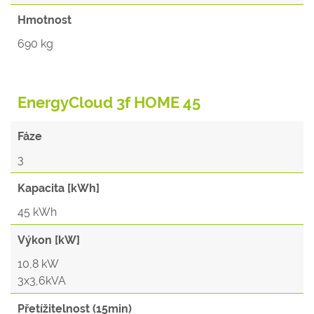
Hmotnost
690 kg
EnergyCloud 3f HOME 45
Fáze
3
Kapacita [kWh]
45 kWh
Výkon [kW]
10,8 kW
3x3,6kVA
Přetížitelnost (15min)