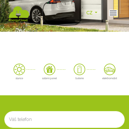
CZ
slunce
solární panel
baterie
elektromobil