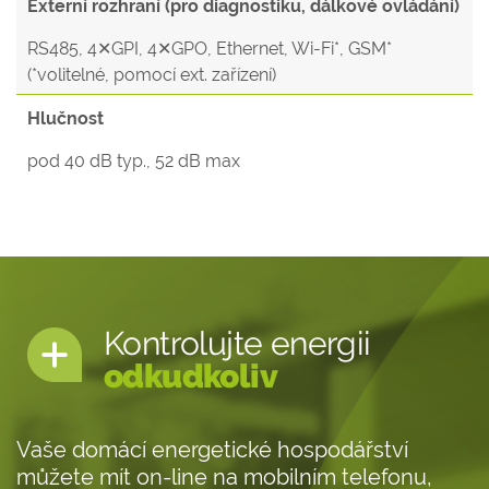
Externí rozhraní (pro diagnostiku, dálkové ovládání)
RS485, 4✕GPI, 4✕GPO, Ethernet, Wi-Fi*, GSM*
(*volitelné, pomocí ext. zařízení)
Hlučnost
pod 40 dB typ., 52 dB max
Kontrolujte energii
odkudkoliv
Vaše domácí energetické hospodářství
můžete mít on-line na mobilním telefonu,