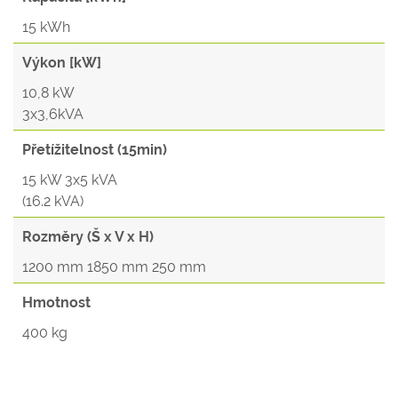
15 kWh
Výkon [kW]
10,8 kW
3x3,6kVA
Přetížitelnost (15min)
15 kW 3x5 kVA
(16.2 kVA)
Rozměry (Š x V x H)
1200 mm 1850 mm 250 mm
Hmotnost
400 kg