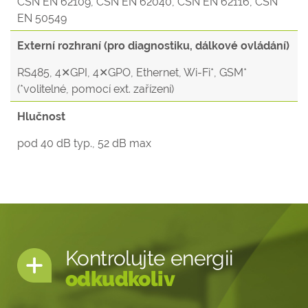
ČSN EN 62109, ČSN EN 62040, ČSN EN 62116, ČSN
EN 50549
Externí rozhraní (pro diagnostiku, dálkové ovládání)
RS485, 4✕GPI, 4✕GPO, Ethernet, Wi-Fi*, GSM*
(*volitelné, pomocí ext. zařízení)
Hlučnost
pod 40 dB typ., 52 dB max
Kontrolujte energii
odkudkoliv