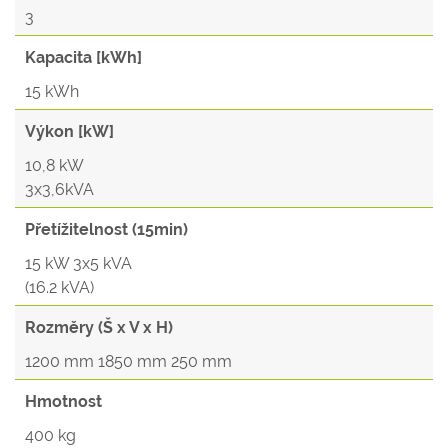
3
Kapacita [kWh]
15 kWh
Výkon [kW]
10,8 kW
3x3,6kVA
Přetížitelnost (15min)
15 kW 3x5 kVA
(16.2 kVA)
Rozměry (Š x V x H)
1200 mm 1850 mm 250 mm
Hmotnost
400 kg