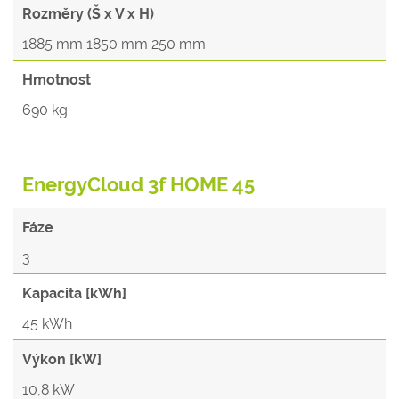
Rozměry (Š x V x H)
1885 mm 1850 mm 250 mm
Hmotnost
690 kg
EnergyCloud 3f HOME 45
Fáze
3
Kapacita [kWh]
45 kWh
Výkon [kW]
10,8 kW