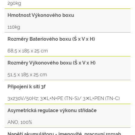
290kg
Hmotnost Výkonového boxu
110kg
Rozměry Bateriového boxu (Š x V x H)
68,5 x 185 x 25 cm
Rozměry Výkonového boxu (Š x V x H)
51,5 x 185 x 25 cm
Připojení k síti 3f
3x230V/50Hz; 3✕L+N+PE (TN-S)/ 3✕L+PEN (TN-C)
Asymetrická regulace výkonu střídače
ANO, 100%
Napětí akumulátoru - jmenovité, pracovní rozsah