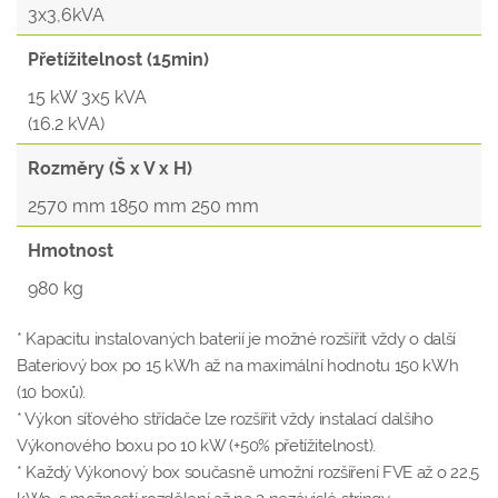
3x3,6kVA
Přetížitelnost (15min)
15 kW 3x5 kVA
(16.2 kVA)
Rozměry (Š x V x H)
2570 mm 1850 mm 250 mm
Hmotnost
980 kg
* Kapacitu instalovaných baterií je možné rozšířit vždy o další
Bateriový box po 15 kWh až na maximální hodnotu 150 kWh
(10 boxů).
* Výkon síťového střídače lze rozšířit vždy instalací dalšího
Výkonového boxu po 10 kW (+50% přetížitelnost).
* Každý Výkonový box současně umožní rozšíření FVE až o 22,5