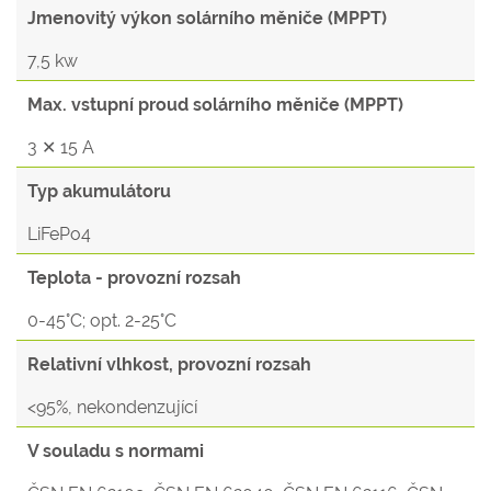
Jmenovitý výkon solárního měniče (MPPT)
7,5 kw
Max. vstupní proud solárního měniče (MPPT)
3 ✕ 15 A
Typ akumulátoru
LiFePo4
Teplota - provozní rozsah
0-45°C; opt. 2-25°C
Relativní vlhkost, provozní rozsah
<95%, nekondenzující
V souladu s normami