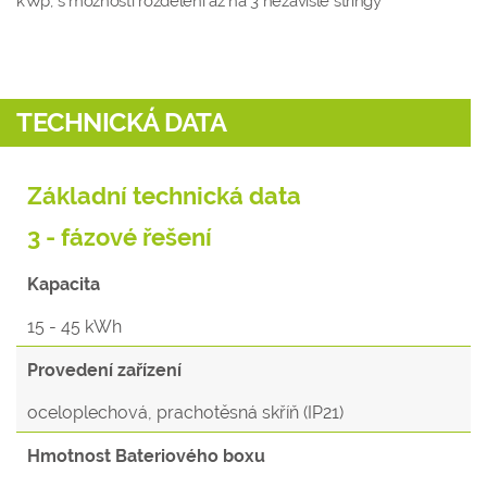
kWp, s možností rozdělení až na 3 nezávislé stringy
TECHNICKÁ DATA
Základní technická data
3 - fázové řešení
Kapacita
15 - 45 kWh
Provedení zařízení
oceloplechová, prachotěsná skříň (IP21)
Hmotnost Bateriového boxu