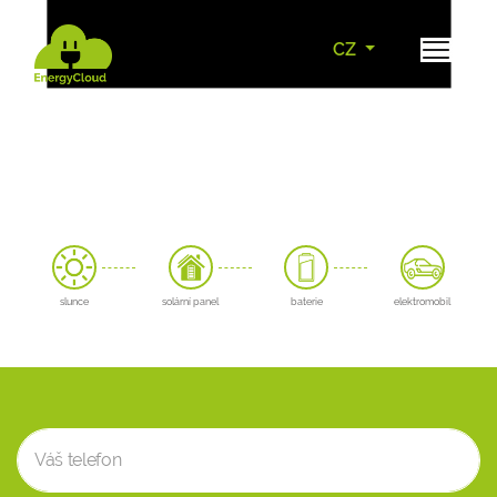
CZ
slunce
solární panel
baterie
elektromobil