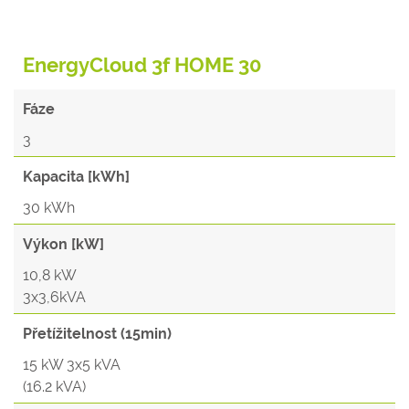
EnergyCloud 3f HOME 30
Fáze
3
Kapacita [kWh]
30 kWh
Výkon [kW]
10,8 kW
3x3,6kVA
Přetížitelnost (15min)
15 kW 3x5 kVA
(16.2 kVA)