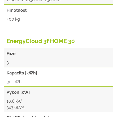
Hmotnost
400 kg
EnergyCloud 3f HOME 30
Fáze
3
Kapacita [kWh]
30 kWh
Výkon [kW]
10,8 kW
3x3,6kVA