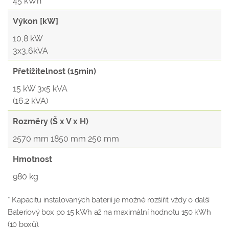
45 kWh
Výkon [kW]
10,8 kW
3x3,6kVA
Přetížitelnost (15min)
15 kW 3x5 kVA
(16.2 kVA)
Rozměry (Š x V x H)
2570 mm 1850 mm 250 mm
Hmotnost
980 kg
* Kapacitu instalovaných baterií je možné rozšířit vždy o další
Bateriový box po 15 kWh až na maximální hodnotu 150 kWh
(10 boxů).