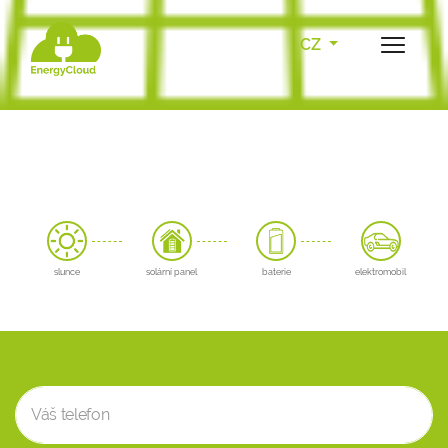
CZ
slunce
solární panel
baterie
elektromobil