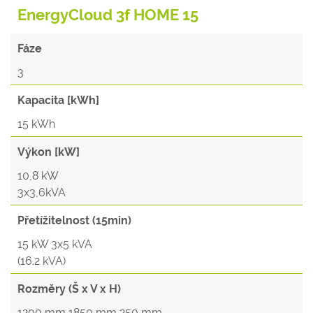
EnergyCloud 3f HOME 15
Fáze
3
Kapacita [kWh]
15 kWh
Výkon [kW]
10,8 kW
3x3,6kVA
Přetížitelnost (15min)
15 kW 3x5 kVA
(16.2 kVA)
Rozměry (Š x V x H)
1200 mm 1850 mm 250 mm