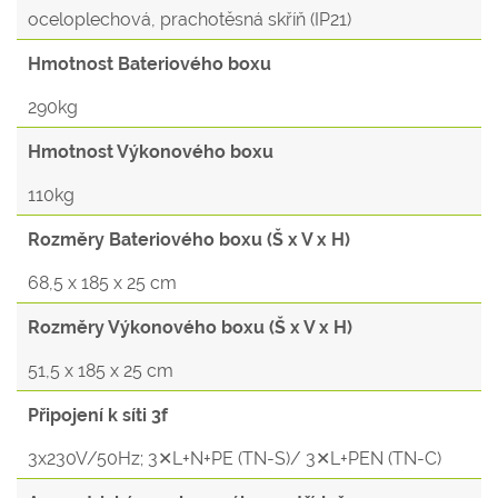
oceloplechová, prachotěsná skříň (IP21)
Hmotnost Bateriového boxu
290kg
Hmotnost Výkonového boxu
110kg
Rozměry Bateriového boxu (Š x V x H)
68,5 x 185 x 25 cm
Rozměry Výkonového boxu (Š x V x H)
51,5 x 185 x 25 cm
Připojení k síti 3f
3x230V/50Hz; 3✕L+N+PE (TN-S)/ 3✕L+PEN (TN-C)