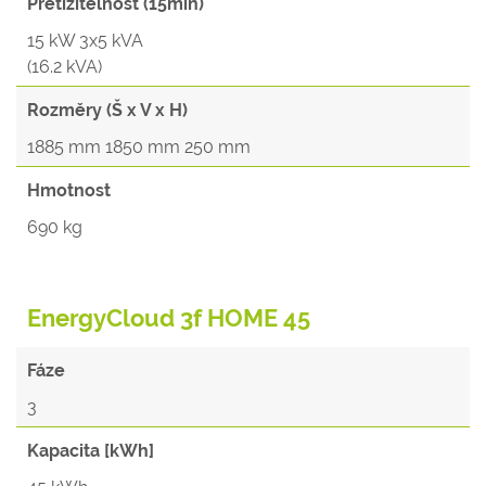
Přetížitelnost (15min)
15 kW 3x5 kVA
(16.2 kVA)
Rozměry (Š x V x H)
1885 mm 1850 mm 250 mm
Hmotnost
690 kg
EnergyCloud 3f HOME 45
Fáze
3
Kapacita [kWh]