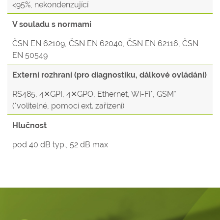
<95%, nekondenzující
V souladu s normami
ČSN EN 62109, ČSN EN 62040, ČSN EN 62116, ČSN
EN 50549
Externí rozhraní (pro diagnostiku, dálkové ovládání)
RS485, 4✕GPI, 4✕GPO, Ethernet, Wi-Fi*, GSM*
(*volitelné, pomocí ext. zařízení)
Hlučnost
pod 40 dB typ., 52 dB max