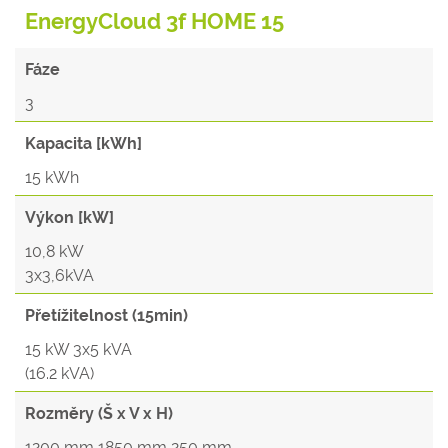
EnergyCloud 3f HOME 15
Fáze
3
Kapacita [kWh]
15 kWh
Výkon [kW]
10,8 kW
3x3,6kVA
Přetížitelnost (15min)
15 kW 3x5 kVA
(16.2 kVA)
Rozměry (Š x V x H)
1200 mm 1850 mm 250 mm