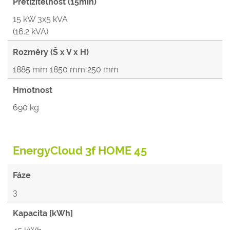
Přetížitelnost (15min)
15 kW 3x5 kVA
(16.2 kVA)
Rozměry (Š x V x H)
1885 mm 1850 mm 250 mm
Hmotnost
690 kg
EnergyCloud 3f HOME 45
Fáze
3
Kapacita [kWh]