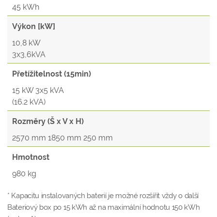
45 kWh
Výkon [kW]
10,8 kW
3x3,6kVA
Přetížitelnost (15min)
15 kW 3x5 kVA
(16.2 kVA)
Rozměry (Š x V x H)
2570 mm 1850 mm 250 mm
Hmotnost
980 kg
* Kapacitu instalovaných baterií je možné rozšířit vždy o další
Bateriový box po 15 kWh až na maximální hodnotu 150 kWh