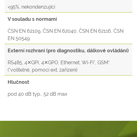
<95%, nekondenzující
V souladu s normami
ČSN EN 62109, ČSN EN 62040, ČSN EN 62116, ČSN
EN 50549
Externí rozhraní (pro diagnostiku, dálkové ovládání)
RS485, 4✕GPI, 4✕GPO, Ethernet, Wi-Fi*, GSM*
(*volitelné, pomocí ext. zařízení)
Hlučnost
pod 40 dB typ., 52 dB max