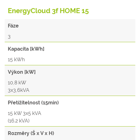
EnergyCloud 3f HOME 15
Fáze
3
Kapacita [kWh]
15 kWh
Výkon [kW]
10,8 kW
3x3,6kVA
Přetížitelnost (15min)
15 kW 3x5 kVA
(16.2 kVA)
Rozměry (Š x V x H)