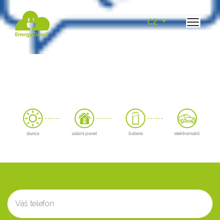
CZ
slunce
solární panel
baterie
elektromobil