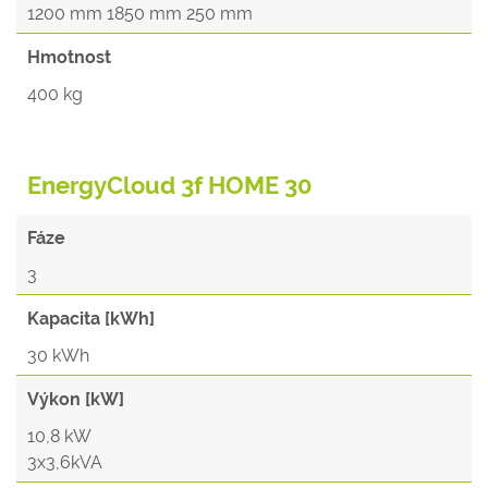
1200 mm 1850 mm 250 mm
Hmotnost
400 kg
EnergyCloud 3f HOME 30
Fáze
3
Kapacita [kWh]
30 kWh
Výkon [kW]
10,8 kW
3x3,6kVA