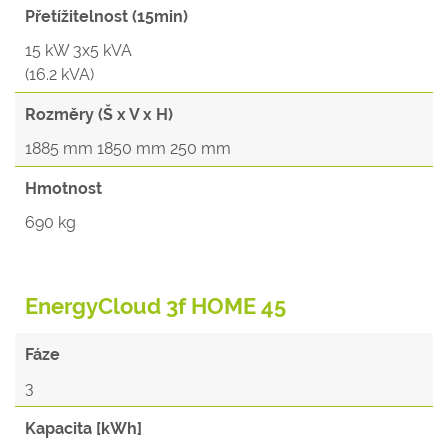
Přetížitelnost (15min)
15 kW 3x5 kVA
(16.2 kVA)
Rozměry (Š x V x H)
1885 mm 1850 mm 250 mm
Hmotnost
690 kg
EnergyCloud 3f HOME 45
Fáze
3
Kapacita [kWh]