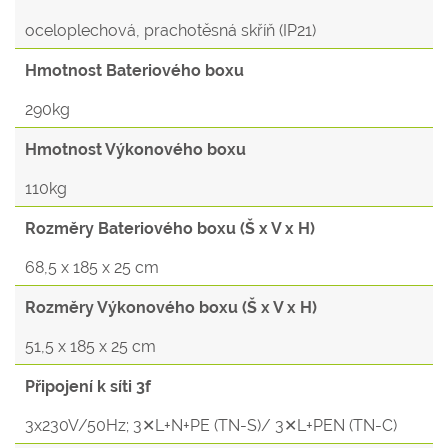
oceloplechová, prachotěsná skříň (IP21)
Hmotnost Bateriového boxu
290kg
Hmotnost Výkonového boxu
110kg
Rozměry Bateriového boxu (Š x V x H)
68,5 x 185 x 25 cm
Rozměry Výkonového boxu (Š x V x H)
51,5 x 185 x 25 cm
Připojení k síti 3f
3x230V/50Hz; 3✕L+N+PE (TN-S)/ 3✕L+PEN (TN-C)