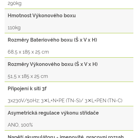
290kg
Hmotnost Výkonového boxu
110kg
Rozměry Bateriového boxu (Š x V x H)
68,5 x 185 x 25 cm
Rozměry Výkonového boxu (Š x V x H)
51,5 x 185 x 25 cm
Připojení k síti 3f
3x230V/50Hz; 3✕L+N+PE (TN-S)/ 3✕L+PEN (TN-C)
Asymetrická regulace výkonu střídače
ANO, 100%
Napětí akumulátoru - jmenovité, pracovní rozsah