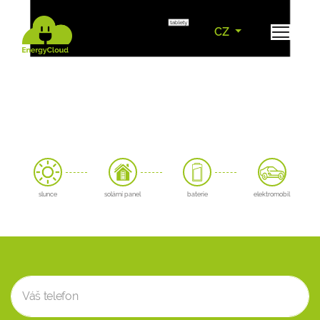
CZ
slunce
solární panel
baterie
elektromobil