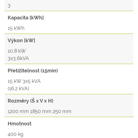
3
Kapacita [kWh]
15 kWh
Výkon [kW]
10,8 kW
3x3,6kVA
Přetížitelnost (15min)
15 kW 3x5 kVA
(16.2 kVA)
Rozměry (Š x V x H)
1200 mm 1850 mm 250 mm
Hmotnost
400 kg