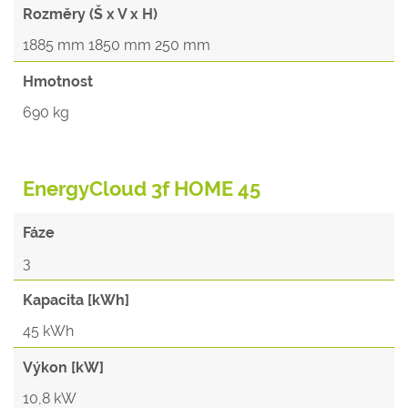
Rozměry (Š x V x H)
1885 mm 1850 mm 250 mm
Hmotnost
690 kg
EnergyCloud 3f HOME 45
Fáze
3
Kapacita [kWh]
45 kWh
Výkon [kW]
10,8 kW