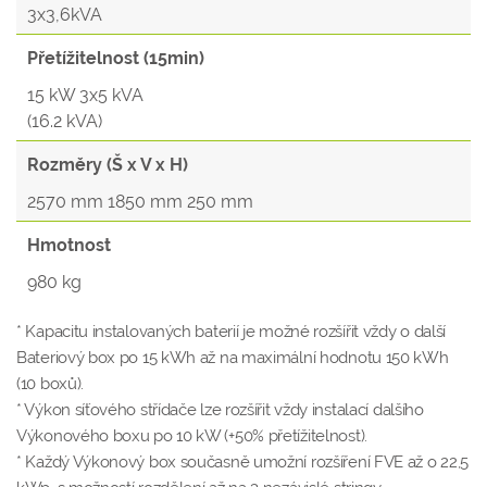
3x3,6kVA
Přetížitelnost (15min)
15 kW 3x5 kVA
(16.2 kVA)
Rozměry (Š x V x H)
2570 mm 1850 mm 250 mm
Hmotnost
980 kg
* Kapacitu instalovaných baterií je možné rozšířit vždy o další
Bateriový box po 15 kWh až na maximální hodnotu 150 kWh
(10 boxů).
* Výkon síťového střídače lze rozšířit vždy instalací dalšího
Výkonového boxu po 10 kW (+50% přetížitelnost).
* Každý Výkonový box současně umožní rozšíření FVE až o 22,5