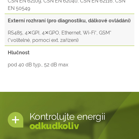
ČSN EN 62109, ČSN EN 62040, ČSN EN 62116, ČSN
EN 50549
Externí rozhraní (pro diagnostiku, dálkové ovládání)
RS485, 4✕GPI, 4✕GPO, Ethernet, Wi-Fi*, GSM*
(*volitelné, pomocí ext. zařízení)
Hlučnost
pod 40 dB typ., 52 dB max
Kontrolujte energii
odkudkoliv