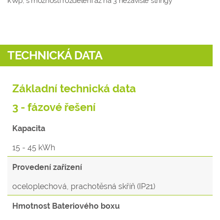
kWp, s možností rozdělení až na 3 nezávislé stringy
TECHNICKÁ DATA
Základní technická data
3 - fázové řešení
Kapacita
15 - 45 kWh
Provedení zařízení
oceloplechová, prachotěsná skříň (IP21)
Hmotnost Bateriového boxu