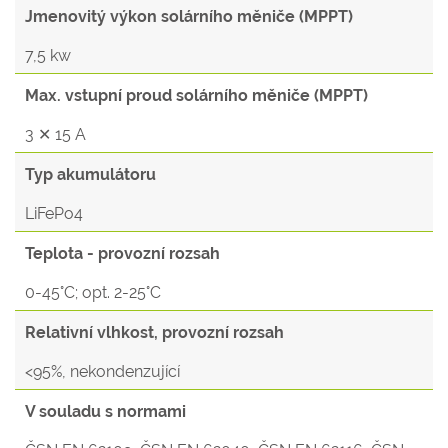
Jmenovitý výkon solárního měniče (MPPT)
7,5 kw
Max. vstupní proud solárního měniče (MPPT)
3 ✕ 15 A
Typ akumulátoru
LiFePo4
Teplota - provozní rozsah
0-45°C; opt. 2-25°C
Relativní vlhkost, provozní rozsah
<95%, nekondenzující
V souladu s normami