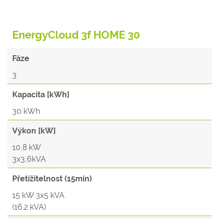
EnergyCloud 3f HOME 30
Fáze
3
Kapacita [kWh]
30 kWh
Výkon [kW]
10,8 kW
3x3,6kVA
Přetížitelnost (15min)
15 kW 3x5 kVA
(16.2 kVA)